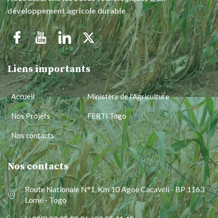
développement agricole durable
Liens importants
Accueil
Ministère de l'Agriculture
Nos Projets
FERTI Togo
Nos contacts
Nos contacts
Route Nationale N°1, Km 10 Agoè Cacavéli - BP 1163
Lomé - Togo