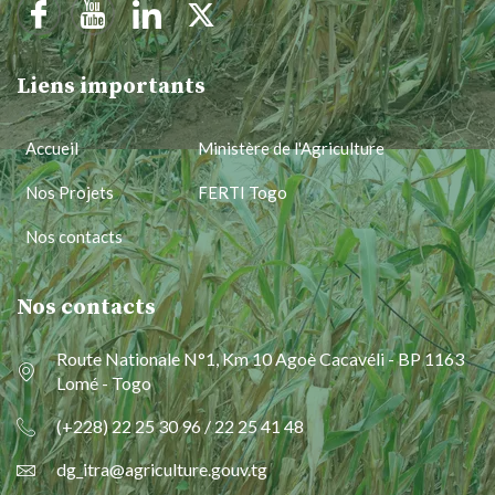
Liens importants
Accueil
Ministère de l'Agriculture
Nos Projets
FERTI Togo
Nos contacts
Nos contacts
Route Nationale N°1, Km 10 Agoè Cacavéli - BP 1163
Lomé - Togo
(+228) 22 25 30 96 / 22 25 41 48
dg_itra@agriculture.gouv.tg