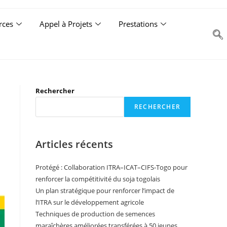
rces
Appel à Projets
Prestations
Rechercher
RECHERCHER
Articles récents
Protégé : Collaboration ITRA–ICAT–CIFS-Togo pour
renforcer la compétitivité du soja togolais
Un plan stratégique pour renforcer l’impact de
l’ITRA sur le développement agricole
Techniques de production de semences
maraîchères améliorées transférées à 50 jeunes