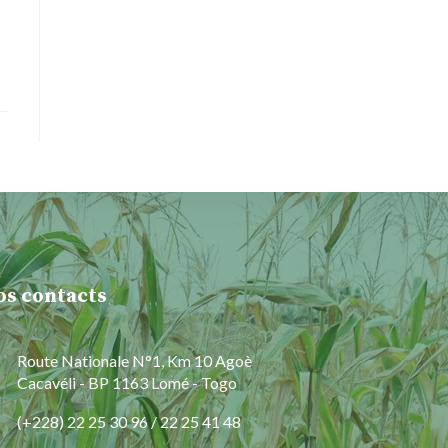
os contacts
Route Nationale N°1, Km 10 Agoè
Cacavéli - BP 1163 Lomé - Togo
(+228) 22 25 30 96 / 22 25 41 48