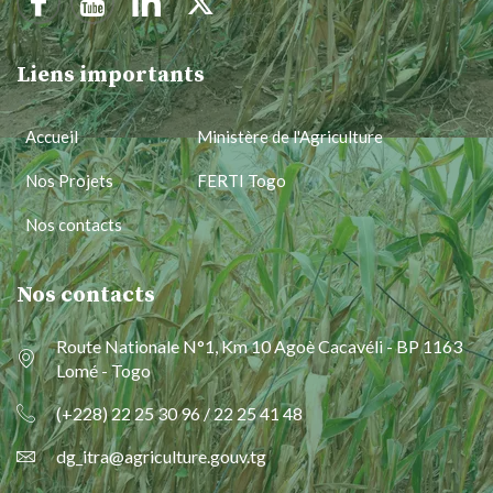
Liens importants
Accueil
Ministère de l'Agriculture
Nos Projets
FERTI Togo
Nos contacts
Nos contacts
Route Nationale N°1, Km 10 Agoè Cacavéli - BP 1163
Lomé - Togo
(+228) 22 25 30 96 / 22 25 41 48
dg_itra@agriculture.gouv.tg