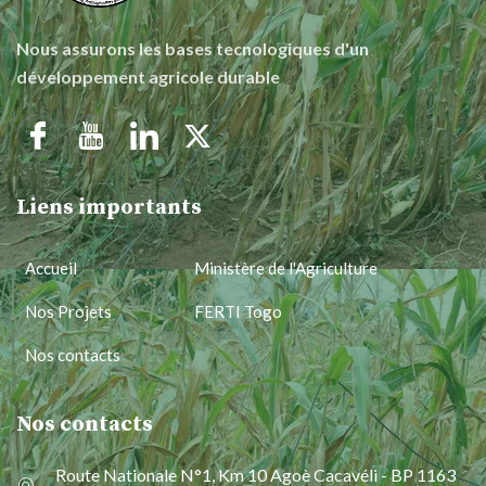
Nous assurons les bases tecnologiques d'un
développement agricole durable
Liens importants
Accueil
Ministère de l'Agriculture
Nos Projets
FERTI Togo
Nos contacts
Nos contacts
Route Nationale N°1, Km 10 Agoè Cacavéli - BP 1163