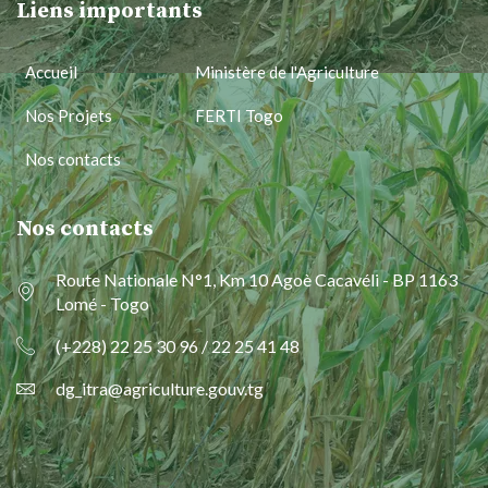
Liens importants
Accueil
Ministère de l'Agriculture
Nos Projets
FERTI Togo
Nos contacts
Nos contacts
Route Nationale N°1, Km 10 Agoè Cacavéli - BP 1163
Lomé - Togo
(+228) 22 25 30 96 / 22 25 41 48
dg_itra@agriculture.gouv.tg