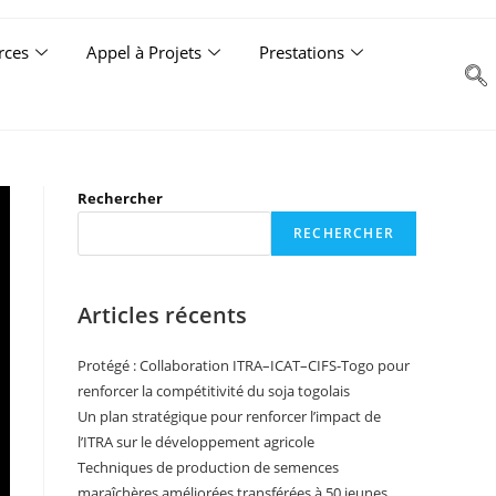
rces
Appel à Projets
Prestations
Rechercher
RECHERCHER
Articles récents
Protégé : Collaboration ITRA–ICAT–CIFS-Togo pour
renforcer la compétitivité du soja togolais
Un plan stratégique pour renforcer l’impact de
l’ITRA sur le développement agricole
Techniques de production de semences
maraîchères améliorées transférées à 50 jeunes