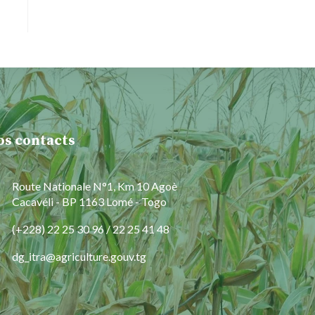
os contacts
Route Nationale N°1, Km 10 Agoè
Cacavéli - BP 1163 Lomé - Togo
(+228) 22 25 30 96 / 22 25 41 48
dg_itra@agriculture.gouv.tg