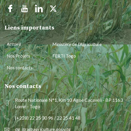
Liens importants
Accueil
Ministère de l'Agriculture
Nos Projets
FERTI Togo
Nos contacts
Nos contacts
Route Nationale N°1, Km 10 Agoè Cacavéli - BP 1163
Lomé - Togo
(+228) 22 25 30 96 / 22 25 41 48
dg_itra@agriculture.gouv.tg