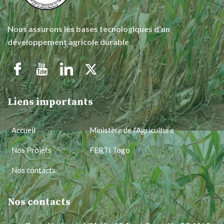
Nous assurons les bases tecnologiques d'un
développement agricole durable
Liens importants
Accueil
Ministère de l'Agriculture
Nos Projets
FERTI Togo
Nos contacts
Nos contacts