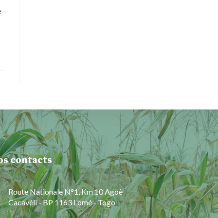
e
os contacts
Route Nationale N°1, Km 10 Agoè
Cacavéli - BP 1163 Lomé - Togo